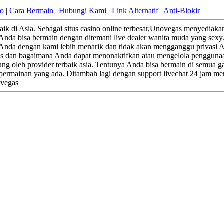
eo
|
Cara Bermain
|
Hubungi Kami
|
Link Alternatif
|
Anti-Blokir
baik di Asia. Sebagai situs casino online terbesar,Unovegas menyedia
 Anda bisa bermain dengan ditemani live dealer wanita muda yang sexy
da dengan kami lebih menarik dan tidak akan mengganggu privasi 
ies dan bagaimana Anda dapat menonaktifkan atau mengelola pengguna
ng oleh provider terbaik asia. Tentunya Anda bisa bermain di semua
ermainan yang ada. Ditambah lagi dengan support livechat 24 jam mem
ovegas