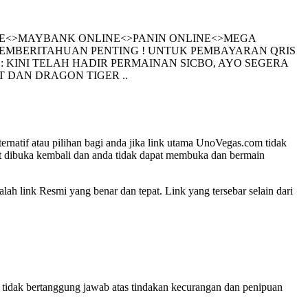
INE<>MAYBANK ONLINE<>PANIN ONLINE<>MEGA
EMBERITAHUAN PENTING ! UNTUK PEMBAYARAN QRIS
 : KINI TELAH HADIR PERMAINAN SICBO, AYO SEGERA
T DAN DRAGON TIGER ..
ernatif atau pilihan bagi anda jika link utama UnoVegas.com tidak
apat dibuka kembali dan anda tidak dapat membuka dan bermain
alah link Resmi yang benar dan tepat. Link yang tersebar selain dari
i tidak bertanggung jawab atas tindakan kecurangan dan penipuan