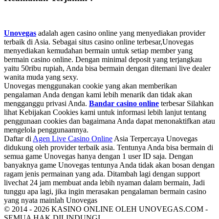
Unovegas
adalah agen casino online yang menyediakan provider
terbaik di Asia. Sebagai situs casino online terbesar,Unovegas
menyediakan kemudahan bermain untuk setiap member yang
bermain casino online. Dengan minimal deposit yang terjangkau
yaitu 50ribu rupiah, Anda bisa bermain dengan ditemani live dealer
wanita muda yang sexy.
Unovegas menggunakan cookie yang akan memberikan
pengalaman Anda dengan kami lebih menarik dan tidak akan
mengganggu privasi Anda.
Bandar casino online
terbesar Silahkan
lihat Kebijakan Cookies kami untuk informasi lebih lanjut tentang
penggunaan cookies dan bagaimana Anda dapat menonaktifkan atau
mengelola penggunaannya.
Daftar di
Agen Live Casino Online
Asia Terpercaya Unovegas
didukung oleh provider terbaik asia. Tentunya Anda bisa bermain di
semua game Unovegas hanya dengan 1 user ID saja. Dengan
banyaknya game Unovegas tentunya Anda tidak akan bosan dengan
ragam jenis permainan yang ada. Ditambah lagi dengan support
livechat 24 jam membuat anda lebih nyaman dalam bermain, Jadi
tunggu apa lagi, jika ingin merasakan pengalaman bermain casino
yang nyata mainlah Unovegas
© 2014 - 2026 KASINO ONLINE OLEH UNOVEGAS.COM -
SEMUA HAK DILINDUNGI