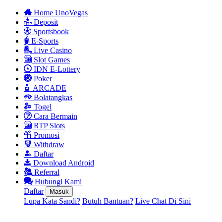
Home UnoVegas
Deposit
Sportsbook
E-Sports
Live Casino
Slot Games
IDN E-Lottery
Poker
ARCADE
Bolatangkas
Togel
Cara Bermain
RTP Slots
Promosi
Withdraw
Daftar
Download Android
Referral
Hubungi Kami
Daftar
Masuk
Lupa Kata Sandi?
Butuh Bantuan?
Live Chat Di Sini