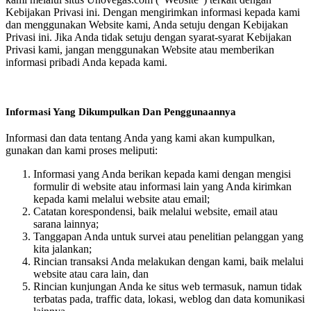
Kebijakan Privasi ini. Dengan mengirimkan informasi kepada kami
dan menggunakan Website kami, Anda setuju dengan Kebijakan
Privasi ini. Jika Anda tidak setuju dengan syarat-syarat Kebijakan
Privasi kami, jangan menggunakan Website atau memberikan
informasi pribadi Anda kepada kami.
Informasi Yang Dikumpulkan Dan Penggunaannya
Informasi dan data tentang Anda yang kami akan kumpulkan,
gunakan dan kami proses meliputi:
Informasi yang Anda berikan kepada kami dengan mengisi
formulir di website atau informasi lain yang Anda kirimkan
kepada kami melalui website atau email;
Catatan korespondensi, baik melalui website, email atau
sarana lainnya;
Tanggapan Anda untuk survei atau penelitian pelanggan yang
kita jalankan;
Rincian transaksi Anda melakukan dengan kami, baik melalui
website atau cara lain, dan
Rincian kunjungan Anda ke situs web termasuk, namun tidak
terbatas pada, traffic data, lokasi, weblog dan data komunikasi