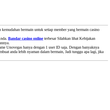
kan kemudahan bermain untuk setiap member yang bermain casino
.
Anda.
Bandar casino online
terbesar Silahkan lihat Kebijakan
annya.
 game Unovegas hanya dengan 1 user ID saja. Dengan banyaknya
buat anda lebih nyaman dalam bermain, Jadi tunggu apa lagi, jika