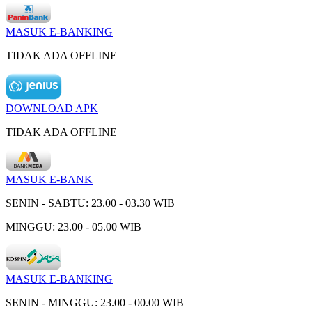
MASUK E-BANKING
TIDAK ADA OFFLINE
DOWNLOAD APK
TIDAK ADA OFFLINE
MASUK E-BANK
SENIN - SABTU: 23.00 - 03.30 WIB
MINGGU: 23.00 - 05.00 WIB
MASUK E-BANKING
SENIN - MINGGU: 23.00 - 00.00 WIB