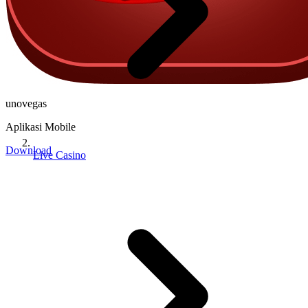
unovegas
Aplikasi Mobile
Download
Live Casino