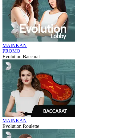
MAINKAN
PROMO
Evolution Baccarat
MAINKAN
Evolution Roulette