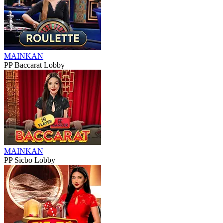
MAINKAN
PP Baccarat Lobby
MAINKAN
PP Sicbo Lobby