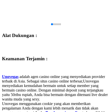
Alat Dukungan :
Keamanan Terjamin :
Unovegas
adalah agen casino online yang menyediakan provider
terbaik di Asia. Sebagai situs casino online terbesar,Unovegas
menyediakan kemudahan bermain untuk setiap member yang
bermain casino online. Dengan minimal deposit yang terjangkau
yaitu 50ribu rupiah, Anda bisa bermain dengan ditemani live dealer
wanita muda yang sexy.
Unovegas menggunakan cookie yang akan memberikan
pengalaman Anda dengan kami lebih menarik dan tidak akan