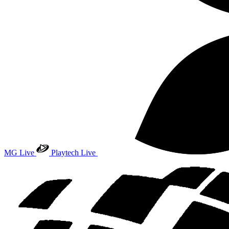
MG Live
Playtech Live