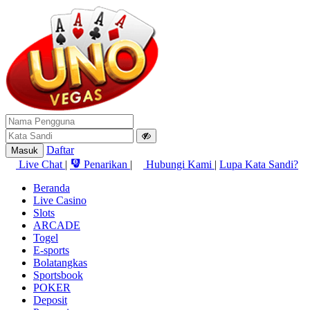
Daftar
Masuk
Live Chat
|
Penarikan
|
Hubungi Kami
|
Lupa Kata Sandi?
Beranda
Live Casino
Slots
ARCADE
Togel
E-sports
Bolatangkas
Sportsbook
POKER
Deposit