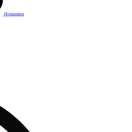
Hogaming