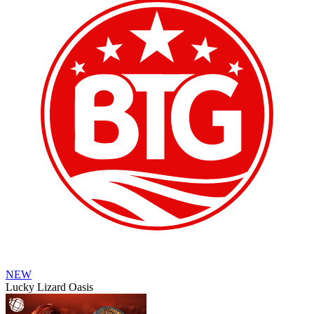
NEW
Lucky Lizard Oasis