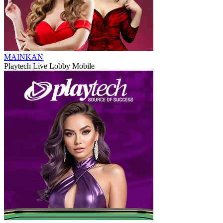
MAINKAN
Playtech Live Lobby Mobile