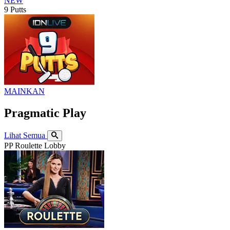
NEW
9 Putts
MAINKAN
Pragmatic Play
Lihat Semua
PP Roulette Lobby