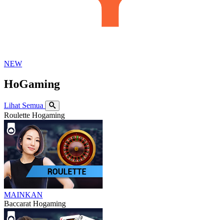
NEW
HoGaming
Lihat Semua
Roulette Hogaming
MAINKAN
Baccarat Hogaming