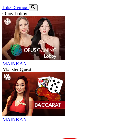
Lihat Semua
Opus Lobby
MAINKAN
Monster Quest
MAINKAN