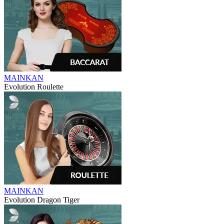
MAINKAN
Evolution Roulette
MAINKAN
Evolution Dragon Tiger