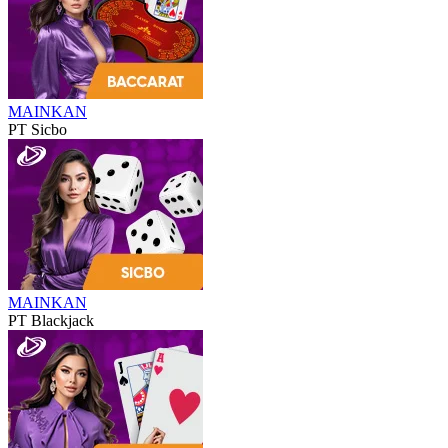
MAINKAN
PT Sicbo
MAINKAN
PT Blackjack