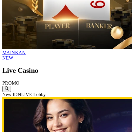
MAINKAN
NEW
Live Casino
PROMO
New IDNLIVE Lobby