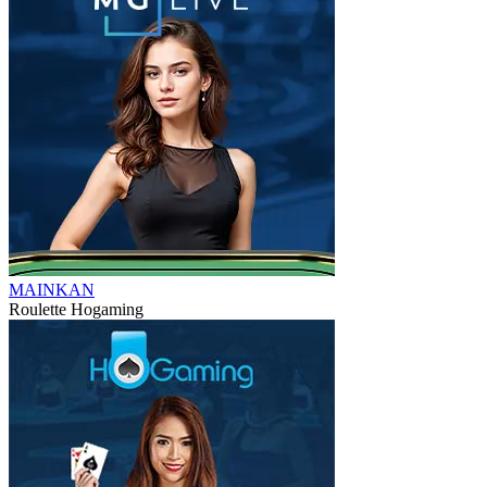
MAINKAN
Roulette Hogaming