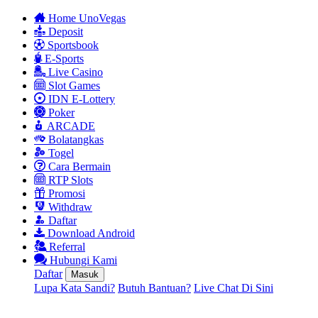
Home UnoVegas
Deposit
Sportsbook
E-Sports
Live Casino
Slot Games
IDN E-Lottery
Poker
ARCADE
Bolatangkas
Togel
Cara Bermain
RTP Slots
Promosi
Withdraw
Daftar
Download Android
Referral
Hubungi Kami
Daftar
Masuk
Lupa Kata Sandi?
Butuh Bantuan?
Live Chat Di Sini