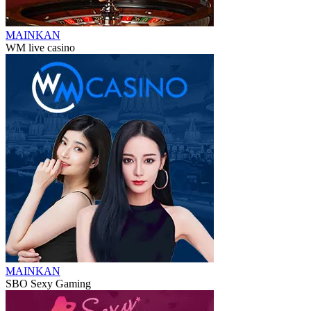
MAINKAN
WM live casino
MAINKAN
SBO Sexy Gaming