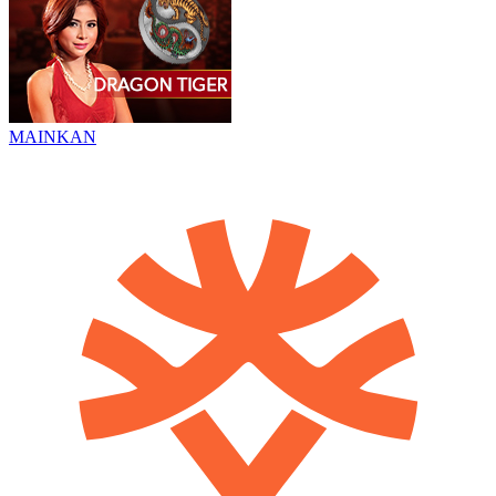
MAINKAN