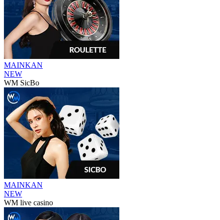
MAINKAN
NEW
WM SicBo
MAINKAN
NEW
WM live casino